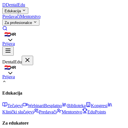
D
DentalEdu
Edukacija
Predavači
Mentorstvo
Za profesionalce
HR
Prijava
DentalEdu
HR
Prijava
Edukacija
Tečajevi
Webinari
Besplatno
Biblioteka
Kongresi
Klinički slučajevi
Predavači
Mentorstvo
EduPoints
Za edukatore