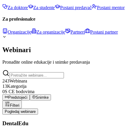
Za doktore
Za studente
Postani predavač
Postani mentor
Za profesionalce
Organizacije
Za organizacije
Partneri
Postani partner
Webinari
Pronađite online edukacije i snimke predavanja
243
Webinara
13
Kategorija
0
S CE bodovima
Predstojeći
Snimke
Filteri
Pogledaj webinare
DentalEdu