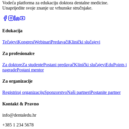
Vodeća platforma za edukaciju doktora dentalne medicine.
Unaprijedite svoje znanje uz vrhunske stručnjake.
Edukacija
Tečajevi
Kongresi
Webinari
Predavači
Klinički slučajevi
Za profesionalce
Za doktore
Za studente
Postani predavač
Klinički slučajevi
EduPoints i
nagrade
Postani mentor
Za organizacije
Registriraj organizaciju
Sponzorstvo
Naši partneri
Postanite partner
Kontakt & Pravno
info@dentaledu.hr
+385 1 234 5678