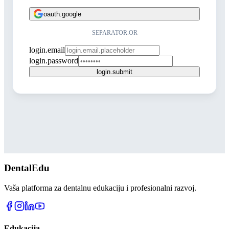
oauth.google
SEPARATOR.OR
login.email
login.password
login.submit
DentalEdu
Vaša platforma za dentalnu edukaciju i profesionalni razvoj.
Edukacija