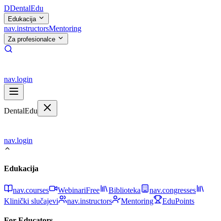
D
DentalEdu
Edukacija
nav.instructors
Mentoring
Za profesionalce
nav.login
DentalEdu
nav.login
Edukacija
nav.courses
Webinari
Free
Biblioteka
nav.congresses
Klinički slučajevi
nav.instructors
Mentoring
EduPoints
For Educators