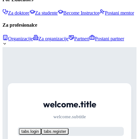
Za doktore
Za studente
Become Instructor
Postani mentor
Za profesionalce
Organizacije
Za organizacije
Partneri
Postani partner
welcome.title
welcome.subtitle
tabs.login
tabs.register