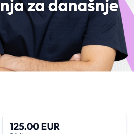
nja za današnje
125.00
EUR