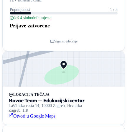
PDV uključen u cijenu
Popunjenost
1 / 5
Još 4 slobodnih mjesta
Prijave zatvorene
Sigurno plaćanje
LOKACIJA TEČAJA
Novae Team — Edukacijski centar
Lašćinska cesta 14, 10000 Zagreb, Hrvatska
Zagreb, HR
Otvori u Google Maps