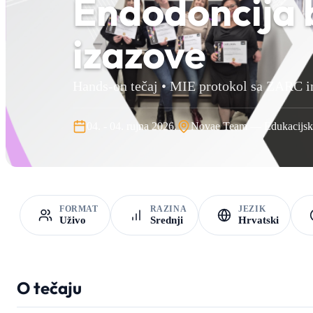
Endodoncija b
izazove
Hands-on tečaj • MIE protokol sa ZARC i
04. - 04. rujna 2026.
Novae Team — Edukacijski
FORMAT
RAZINA
JEZIK
Uživo
Srednji
Hrvatski
O tečaju