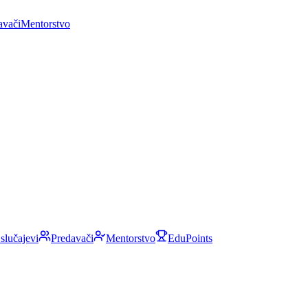
avači
Mentorstvo
 slučajevi
Predavači
Mentorstvo
EduPoints