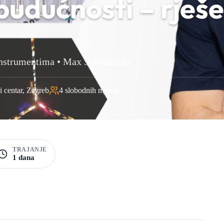
udućnosti – rješe
nstrumentima • Max 5 polaznika
 centar,
Zagreb
4 slobodnih mjesta
TRAJANJE
1 dana