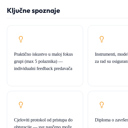
Ključne spoznaje
Praktično iskustvo u maloj fokus
Instrumenti, model
grupi (max 5 polaznika) —
za rad su osiguran
individualni feedback predavača
Cjeloviti protokol od pristupa do
Diploma o završe
obturacije — sve naučeno može