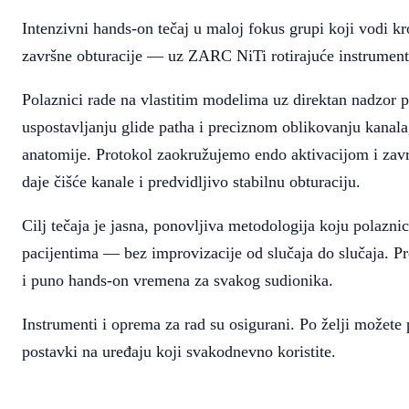
Intenzivni hands-on tečaj u maloj fokus grupi koji vodi k
završne obturacije — uz ZARC NiTi rotirajuće instrument
Polaznici rade na vlastitim modelima uz direktan nadzor 
uspostavljanju glide patha i preciznom oblikovanju kanal
anatomije. Protokol zaokružujemo endo aktivacijom i z
daje čišće kanale i predvidljivo stabilnu obturaciju.
Cilj tečaja je jasna, ponovljiva metodologija koju polaznic
pacijentima — bez improvizacije od slučaja do slučaja. P
i puno hands-on vremena za svakog sudionika.
Instrumenti i oprema za rad su osigurani. Po želji možete p
postavki na uređaju koji svakodnevno koristite.