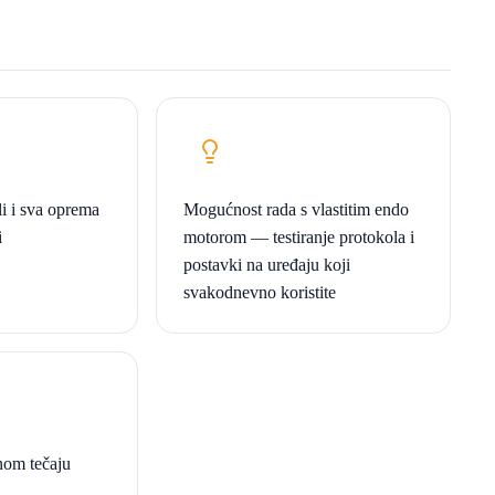
i i sva oprema
Mogućnost rada s vlastitim endo
i
motorom — testiranje protokola i
postavki na uređaju koji
svakodnevno koristite
nom tečaju