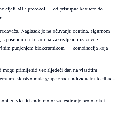
roz cijeli MIE protokol — od pristupne kavitete do
e.
predavača. Naglasak je na očuvanju dentina, sigurnom
a, s posebnim fokusom na zakrivljene i izazovne
avršnim punjenjem biokeramikom — kombinacija koja
i mogu primijeniti već sljedeći dan na vlastitim
remium iskustvo male grupe znači individualni feedback
onijeti vlastiti endo motor za testiranje protokola i