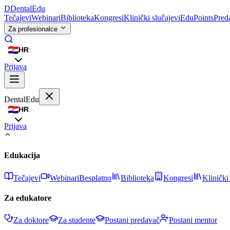
D
DentalEdu
Tečajevi
Webinari
Biblioteka
Kongresi
Klinički slučajevi
EduPoints
Pred
Za profesionalce
HR
Prijava
DentalEdu
HR
Prijava
Edukacija
Tečajevi
Webinari
Besplatno
Biblioteka
Kongresi
Klinički
Za edukatore
Za doktore
Za studente
Postani predavač
Postani mentor