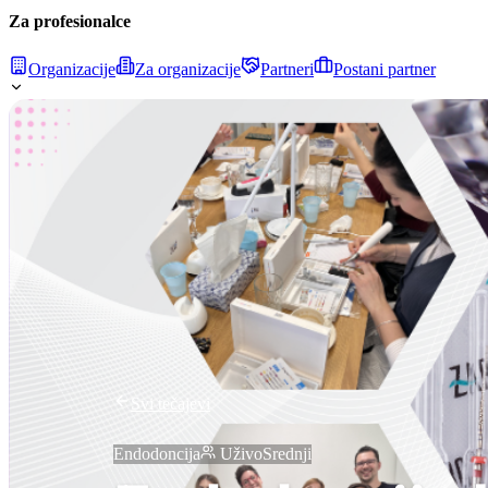
Za profesionalce
Organizacije
Za organizacije
Partneri
Postani partner
Svi tečajevi
Endodoncija
Uživo
Srednji